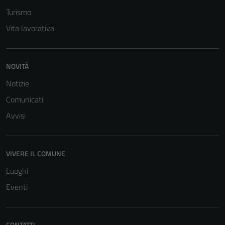
Questi cookie
Turismo
sono necessari
per il
Vita lavorativa
funzionamento
del sito e non
possono
NOVITÀ
essere
Notizie
disabilitati.
Questi cookie
Comunicati
non raccolgono
Avvisi
informazioni
personali.
VIVERE IL COMUNE
Luoghi
Eventi
CONTATTI