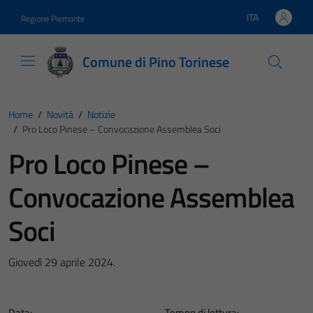
Vai ai contenuti
Vai al footer
ITA
Regione Piemonte
Lingua attiva:
Comune di Pino Torinese
Home
/
Novità
/
Notizie
/
Pro Loco Pinese – Convocazione Assemblea Soci
Pro Loco Pinese –
Convocazione Assemblea
Soci
Giovedì 29 aprile 2024.
Data:
Tempo di lettura: