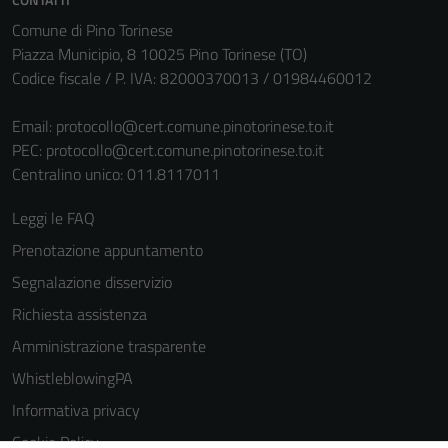
Comune di Pino Torinese
Piazza Municipio, 8 10025 Pino Torinese (TO)
Codice fiscale / P. IVA: 82000370013 / 01984460012
Email:
protocollo@cert.comune.pinotorinese.to.it
PEC:
protocollo@cert.comune.pinotorinese.to.it
Centralino unico: 011.8117011
Leggi le FAQ
Prenotazione appuntamento
Segnalazione disservizio
Richiesta assistenza
Amministrazione trasparente
WhistleblowingPA
Informativa privacy
Cookie Policy