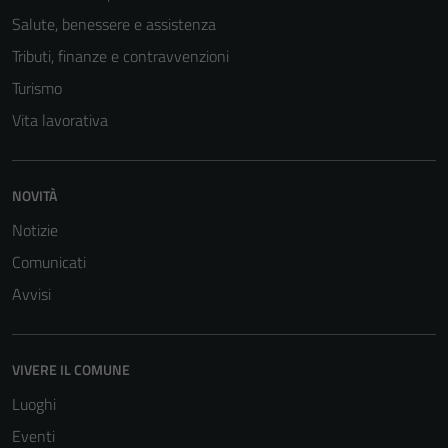
Salute, benessere e assistenza
Tributi, finanze e contravvenzioni
Turismo
Vita lavorativa
NOVITÀ
Notizie
Tecnici
Questi cookie
Comunicati
sono necessari
Avvisi
per il
funzionamento
del sito e non
VIVERE IL COMUNE
possono
essere
Luoghi
disabilitati.
Eventi