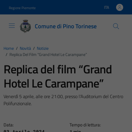
Vai ai contenuti
Vai al footer
ITA
Regione Piemonte
Lingua attiva:
Comune di Pino Torinese
Home
/
Novità
/
Notizie
/
Replica Del Film “Grand Hotel Le Carampane”
Replica del film “Grand
Hotel Le Carampane”
Venerdì 5 aprile, alle ore 21:00, presso l'Auditorium del Centro
Polifunzionale.
Data:
Tempo di lettura:
1 min
03 Aprile 2024