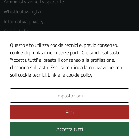
Amministrazione trasparente
WhistleblowingPA
Informativa privacy
Cookie Policy
Note legali
Questo sito utilizza cookie tecnici e, previo consenso,
Dichiarazione di accessibilità
cookie di profilazione di terze parti. Cliccando sul tasto
'Accetta tutti' si presta il consenso alla profilazione,
Piano di miglioramento del sito
cliccando sul tasto 'Esci' si continua la navigazione con i
Certificazione sistema gestione qualità
soli cookie tecnici.
Link alla cookie policy
Area Privata
Impostazioni
Esci
Accetta tutti
Credits: ©
Technical Design s.r.l.