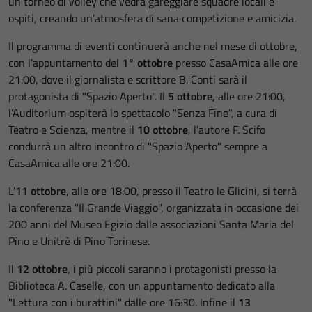
un torneo di volley che vedrà gareggiare squadre locali e
ospiti, creando un’atmosfera di sana competizione e amicizia.
Il programma di eventi continuerà anche nel mese di ottobre,
con l'appuntamento del
1° ottobre
presso CasaAmica alle ore
21:00, dove il giornalista e scrittore B. Conti sarà il
protagonista di "Spazio Aperto". Il
5 ottobre,
alle ore 21:00,
l’Auditorium ospiterà lo spettacolo "Senza Fine", a cura di
Teatro e Scienza, mentre il
10 ottobre
, l’autore F. Scifo
condurrà un altro incontro di "Spazio Aperto" sempre a
CasaAmica alle ore 21:00.
L'
11 ottobre
, alle ore 18:00, presso il Teatro le Glicini, si terrà
la conferenza "Il Grande Viaggio", organizzata in occasione dei
200 anni del Museo Egizio dalle associazioni Santa Maria del
Pino e Unitrè di Pino Torinese.
Il
12 ottobre
, i più piccoli saranno i protagonisti presso la
Biblioteca A. Caselle, con un appuntamento dedicato alla
"Lettura con i burattini" dalle ore 16:30. Infine il
13