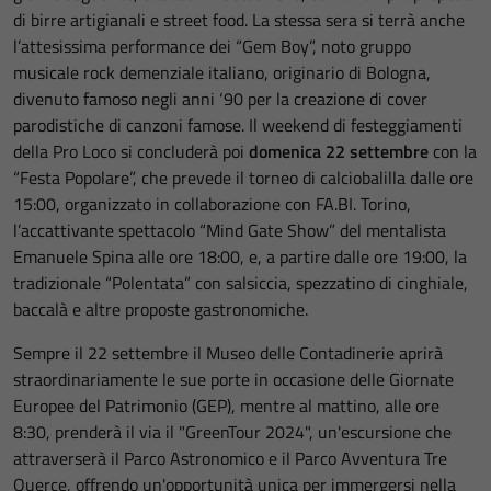
di birre artigianali e street food. La stessa sera si terrà anche
l’attesissima performance dei “Gem Boy”, noto gruppo
musicale rock demenziale italiano, originario di Bologna,
divenuto famoso negli anni ‘90 per la creazione di cover
parodistiche di canzoni famose. Il weekend di festeggiamenti
della Pro Loco si concluderà poi
domenica 22 settembre
con la
“Festa Popolare”, che prevede il torneo di calciobalilla dalle ore
15:00, organizzato in collaborazione con FA.BI. Torino,
l’accattivante spettacolo “Mind Gate Show” del mentalista
Emanuele Spina alle ore 18:00, e, a partire dalle ore 19:00, la
tradizionale “Polentata” con salsiccia, spezzatino di cinghiale,
baccalà e altre proposte gastronomiche.
Sempre il 22 settembre il Museo delle Contadinerie aprirà
straordinariamente le sue porte in occasione delle Giornate
Europee del Patrimonio (GEP), mentre al mattino, alle ore
8:30, prenderà il via il "GreenTour 2024", un'escursione che
attraverserà il Parco Astronomico e il Parco Avventura Tre
Querce, offrendo un'opportunità unica per immergersi nella