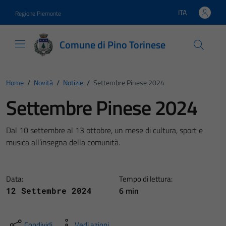
Vai ai contenuti
Vai al footer
ITA
Regione Piemonte
Lingua attiva:
Comune di Pino Torinese
Home
/
Novità
/
Notizie
/
Settembre Pinese 2024
Settembre Pinese 2024
Dal 10 settembre al 13 ottobre, un mese di cultura, sport e
musica all’insegna della comunità.
Data:
Tempo di lettura:
6 min
12 Settembre 2024
Condividi
Vedi azioni