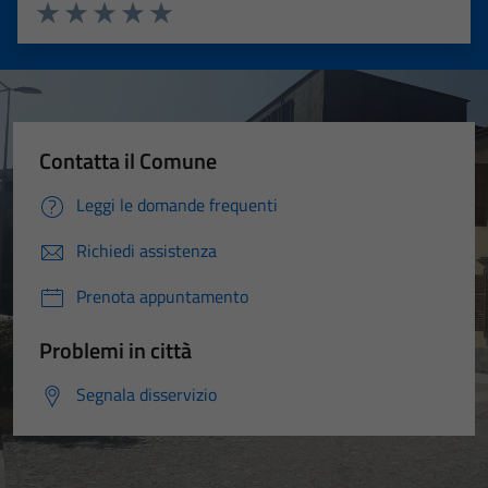
Questi cookie
Valuta 1 stelle su 5
Valuta 2 stelle su 5
Valuta 3 stelle su 5
Valuta 4 stelle su 5
Valuta 5 stelle su 5
non raccolgono
informazioni
personali.
Contatta il Comune
Leggi le domande frequenti
Richiedi assistenza
Prenota appuntamento
Problemi in città
Segnala disservizio