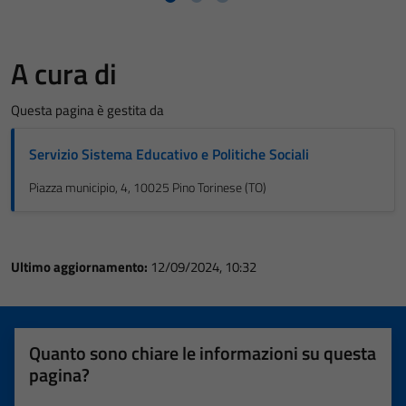
A cura di
Questa pagina è gestita da
Servizio Sistema Educativo e Politiche Sociali
Piazza municipio, 4, 10025 Pino Torinese (TO)
Tecnici
Questi cookie
Ultimo aggiornamento:
12/09/2024, 10:32
sono necessari
per il
funzionamento
del sito e non
Quanto sono chiare le informazioni su questa
possono
pagina?
essere
disabilitati.