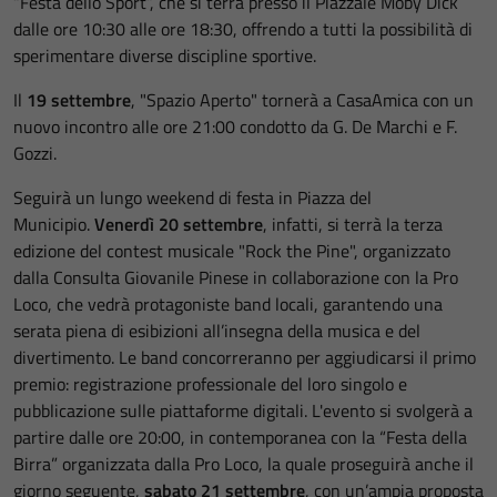
“Festa dello Sport”, che si terrà presso il Piazzale Moby Dick
dalle ore 10:30 alle ore 18:30, offrendo a tutti la possibilità di
sperimentare diverse discipline sportive.
Il
19 settembre
, "Spazio Aperto" tornerà a CasaAmica con un
nuovo incontro alle ore 21:00 condotto da G. De Marchi e F.
Gozzi.
Seguirà un lungo weekend di festa in Piazza del
Municipio.
Venerdì 20 settembre
, infatti, si terrà la terza
edizione del contest musicale "Rock the Pine", organizzato
dalla Consulta Giovanile Pinese in collaborazione con la Pro
Loco, che vedrà protagoniste band locali, garantendo una
serata piena di esibizioni all’insegna della musica e del
divertimento. Le band concorreranno per aggiudicarsi il primo
premio: registrazione professionale del loro singolo e
pubblicazione sulle piattaforme digitali. L'evento si svolgerà a
partire dalle ore 20:00, in contemporanea con la “Festa della
Birra” organizzata dalla Pro Loco, la quale proseguirà anche il
giorno seguente,
sabato 21 settembre
, con un’ampia proposta