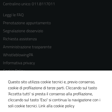
Centralino unico: 011.8117011
Leggi le FAQ
Prenotazione appuntamento
Segnalazione disservizio
Richiesta assistenza
Amministrazione trasparente
WhistleblowingPA
Informativa privacy
Cookie Policy
Note legali
Questo sito utilizza cookie tecnici e, previo consenso,
Dichiarazione di accessibilità
cookie di profilazione di terze parti. Cliccando sul tasto
'Accetta tutti' si presta il consenso alla profilazione,
Piano di miglioramento del sito
cliccando sul tasto 'Esci' si continua la navigazione con i
Certificazione sistema gestione qualità
soli cookie tecnici.
Link alla cookie policy