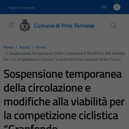
Vai ai contenuti
Vai al footer
ITA
Regione Piemonte
Lingua attiva:
Comune di Pino Torinese
Home
/
Novità
/
Avvisi
/
Sospensione Temporanea Della Circolazione E Modifiche Alla Viabilità
Per La Competizione Ciclistica “Granfondo Internazionale Briko Torino”
Sospensione temporanea
della circolazione e
modifiche alla viabilità per
la competizione ciclistica
“Granfondo