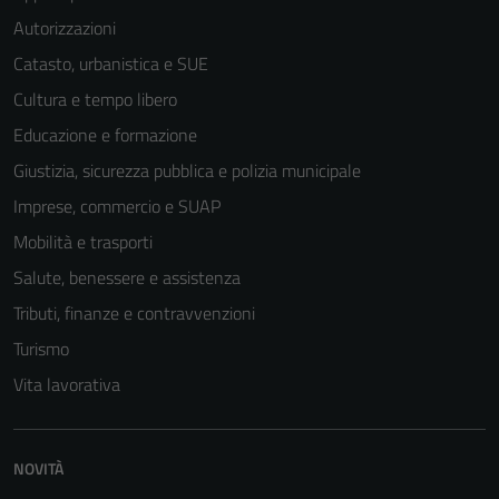
Autorizzazioni
Catasto, urbanistica e SUE
Cultura e tempo libero
Tecnici
Educazione e formazione
Questi cookie
Giustizia, sicurezza pubblica e polizia municipale
sono necessari
Imprese, commercio e SUAP
per il
Mobilità e trasporti
funzionamento
del sito e non
Salute, benessere e assistenza
possono
Tributi, finanze e contravvenzioni
essere
Turismo
disabilitati.
Questi cookie
Vita lavorativa
non raccolgono
informazioni
personali.
NOVITÀ