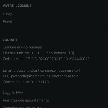
essere
VIVERE IL COMUNE
disabilitati.
Questi cookie
Luoghi
non raccolgono
Eventi
informazioni
personali.
CONTATTI
Comune di Pino Torinese
Piazza Municipio, 8 10025 Pino Torinese (TO)
Codice fiscale / P. IVA: 82000370013 / 01984460012
Email:
protocollo@cert.comune.pinotorinese.to.it
PEC:
protocollo@cert.comune.pinotorinese.to.it
Centralino unico: 011.8117011
Leggi le FAQ
Prenotazione appuntamento
Segnalazione disservizio