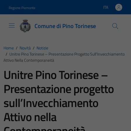
Vai ai contenuti
Vai al footer
ITA
Regione Piemonte
Lingua attiva:
Comune di Pino Torinese
Home
/
Novità
/
Notizie
/
Unitre Pino Torinese – Presentazione Progetto Sull’Invecchiamento
Attivo Nella Contemporaneità
Unitre Pino Torinese –
Presentazione progetto
sull’Invecchiamento
Attivo nella
Contemporaneità