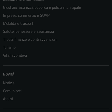
Giustizia, sicurezza pubblica e polizia municipale
Imprese, commercio e SUAP
Mobilità e trasporti
Salute, benessere e assistenza
Tributi, finanze e contravvenzioni
Turismo
Vita lavorativa
Tecnici
NOVITÀ
Questi cookie
Notizie
sono necessari
per il
Comunicati
funzionamento
Avvisi
del sito e non
possono