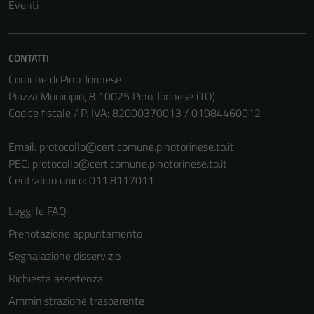
Eventi
CONTATTI
Comune di Pino Torinese
Piazza Municipio, 8 10025 Pino Torinese (TO)
Codice fiscale / P. IVA: 82000370013 / 01984460012
Email:
protocollo@cert.comune.pinotorinese.to.it
PEC:
protocollo@cert.comune.pinotorinese.to.it
Tecnici
Centralino unico: 011.8117011
Questi cookie
sono necessari
Leggi le FAQ
per il
Prenotazione appuntamento
funzionamento
del sito e non
Segnalazione disservizio
possono
Richiesta assistenza
essere
Amministrazione trasparente
disabilitati.