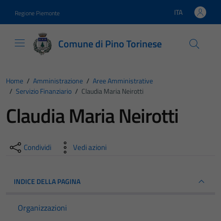
Vai ai contenuti
Vai al footer
ITA
Regione Piemonte
Lingua attiva:
Comune di Pino Torinese
Home
/
Amministrazione
/
Aree Amministrative
/
Servizio Finanziario
/
Claudia Maria Neirotti
Claudia Maria Neirotti
Condividi
Vedi azioni
INDICE DELLA PAGINA
Organizzazioni