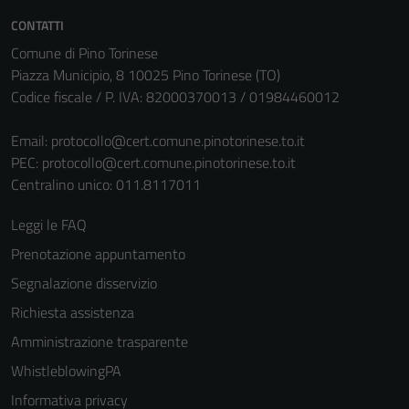
Questi cookie
CONTATTI
sono necessari
Comune di Pino Torinese
per il
Piazza Municipio, 8 10025 Pino Torinese (TO)
funzionamento
Codice fiscale / P. IVA: 82000370013 / 01984460012
del sito e non
possono
Email:
protocollo@cert.comune.pinotorinese.to.it
essere
PEC:
protocollo@cert.comune.pinotorinese.to.it
disabilitati.
Centralino unico: 011.8117011
Questi cookie
non raccolgono
Leggi le FAQ
informazioni
Prenotazione appuntamento
personali.
Segnalazione disservizio
Richiesta assistenza
Amministrazione trasparente
WhistleblowingPA
Informativa privacy