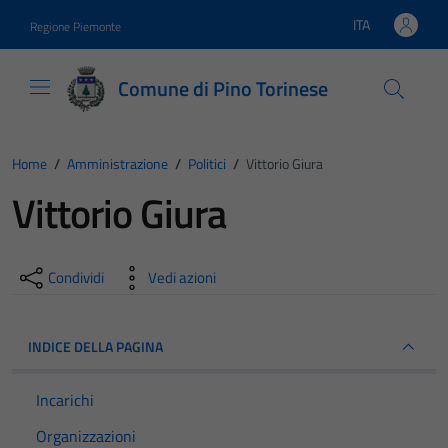
Vai ai contenuti
Vai al footer
ITA
Regione Piemonte
Lingua attiva:
Comune di Pino Torinese
Home
/
Amministrazione
/
Politici
/
Vittorio Giura
Vittorio Giura
Condividi
Vedi azioni
INDICE DELLA PAGINA
Incarichi
Organizzazioni