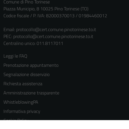
Comune di Pino Torinese
Piazza Municipio, 8 10025 Pino Torinese (TO)
Codice fiscale / P. IVA: 82000370013 / 01984460012
Email:
protocollo@cert.comune.pinotorinese.to.it
PEC:
protocollo@cert.comune.pinotorinese.to.it
Centralino unico: 011.8117011
Leggi le FAQ
Prenotazione appuntamento
Segnalazione disservizio
Richiesta assistenza
Amministrazione trasparente
WhistleblowingPA
Informativa privacy
Cookie Policy