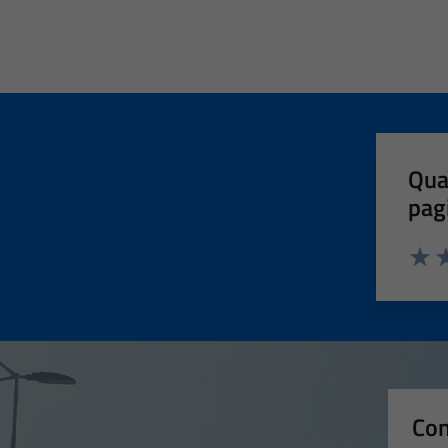
Qua
pag
Valut
Va
Con