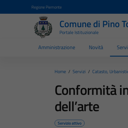
Vai ai contenuti
Vai al footer
Regione Piemonte
Comune di Pino T
Portale Istituzionale
Amministrazione
Novità
Servi
Home
/
Servizi
/
Catasto, Urbanist
Conformità im
dell’arte
Servizio attivo