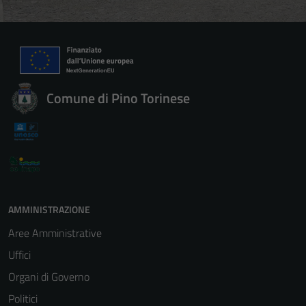
Comune di Pino Torinese
Tecnici
Questi cookie
AMMINISTRAZIONE
sono necessari
Aree Amministrative
per il
funzionamento
Uffici
del sito e non
Organi di Governo
possono
Politici
essere