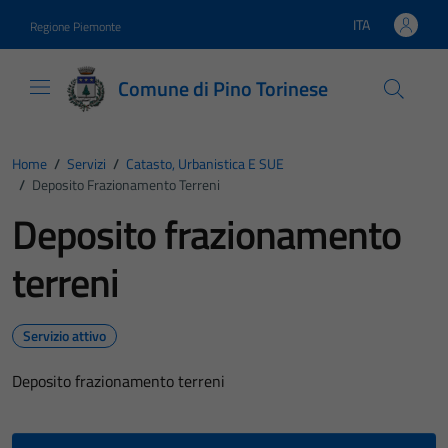
Vai ai contenuti
Vai al footer
ITA
Regione Piemonte
Lingua attiva:
Comune di Pino Torinese
Home
/
Servizi
/
Catasto, Urbanistica E SUE
/
Deposito Frazionamento Terreni
Deposito frazionamento
terreni
Servizio attivo
Deposito frazionamento terreni