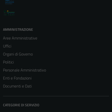
per il
funzionamento
del sito e non
possono
AMMINISTRAZIONE
essere
disabilitati.
Aree Amministrative
Questi cookie
Uffici
non raccolgono
Organi di Governo
informazioni
personali.
Politici
Personale Amministrativo
Enti e Fondazioni
Documenti e Dati
CATEGORIE DI SERVIZIO