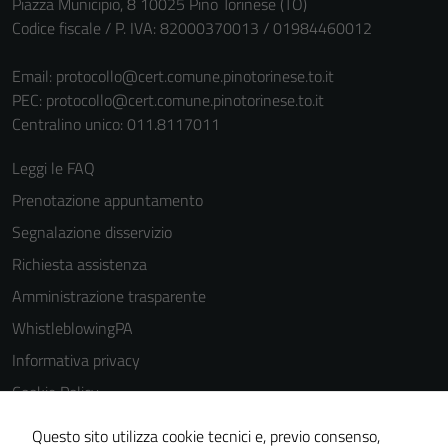
Piazza Municipio, 8 10025 Pino Torinese (TO)
Codice fiscale / P. IVA: 82000370013 / 01984460012
Email:
protocollo@cert.comune.pinotorinese.to.it
PEC:
protocollo@cert.comune.pinotorinese.to.it
Centralino unico: 011.8117011
Leggi le FAQ
Prenotazione appuntamento
Segnalazione disservizio
Richiesta assistenza
Amministrazione trasparente
WhistleblowingPA
Informativa privacy
Cookie Policy
Note legali
Questo sito utilizza cookie tecnici e, previo consenso,