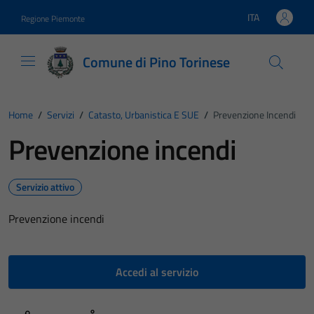
Vai ai contenuti
Vai al footer
ITA
Regione Piemonte
Lingua attiva:
Comune di Pino Torinese
Home
/
Servizi
/
Catasto, Urbanistica E SUE
/
Prevenzione Incendi
Prevenzione incendi
Servizio attivo
Prevenzione incendi
Accedi al servizio