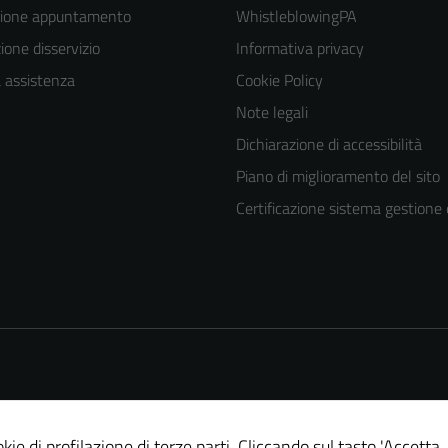
zione appuntamento
WhistleblowingPA
one disservizio
Informativa privacy
a assistenza
Cookie Policy
Note legali
Dichiarazione di accessibilità
Piano di miglioramento del sito
Certificazione sistema gestione 
kie di profilazione di terze parti. Cliccando sul tasto 'Accetta