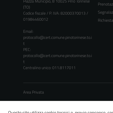
Piazza Municipio, 8 10025 Pino Torinese
Prenota
(TO)
Segnalazi
Codice fiscale / P. IVA: 82000370013 /
01984460012
Richiest
Email:
protocollo@cert.comune.pinotorinese.to.i
t
PEC:
protocollo@cert.comune.pinotorinese.to.i
t
Centralino unico: 011.8117011
Area Privata
Questo sito utilizza cookie tecnici e, previo consenso, coo