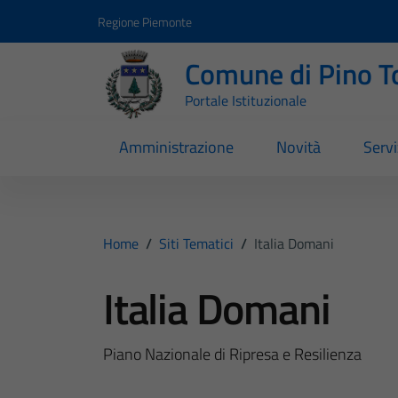
Vai ai contenuti
Vai al footer
Regione Piemonte
Comune di Pino T
Portale Istituzionale
Amministrazione
Novità
Servi
Home
/
Siti Tematici
/
Italia Domani
Italia Domani
Piano Nazionale di Ripresa e Resilienza