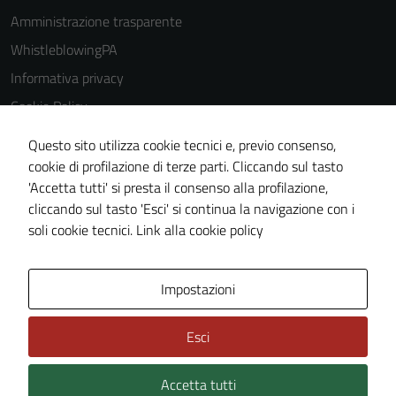
disabilitati.
Amministrazione trasparente
Questi cookie
WhistleblowingPA
non raccolgono
informazioni
Informativa privacy
personali.
Cookie Policy
Note legali
Questo sito utilizza cookie tecnici e, previo consenso,
Dichiarazione di accessibilità
cookie di profilazione di terze parti. Cliccando sul tasto
'Accetta tutti' si presta il consenso alla profilazione,
Piano di miglioramento del sito
cliccando sul tasto 'Esci' si continua la navigazione con i
Certificazione sistema gestione qualità
soli cookie tecnici.
Link alla cookie policy
Area Privata
Impostazioni
Esci
Accetta tutti
Credits: ©
Technical Design s.r.l.