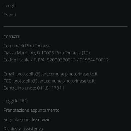
Luoghi
Eventi
CONTATTI
Comune di Pino Torinese
Piazza Municipio, 8 10025 Pino Torinese (TO)
Codice fiscale / P. IVA: 82000370013 / 01984460012
Email:
protocollo@cert.comune.pinotorinese.to.it
Tecnici
PEC:
protocollo@cert.comune.pinotorinese.to.it
Questi cookie
Centralino unico: 011.8117011
sono necessari
per il
Leggi le FAQ
funzionamento
Prenotazione appuntamento
del sito e non
Segnalazione disservizio
possono
essere
Richiesta assistenza