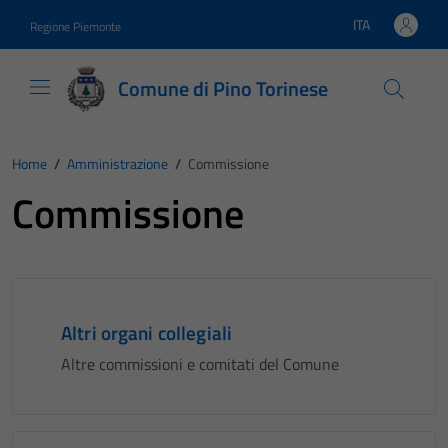
Vai ai contenuti
Vai al footer
ITA
Regione Piemonte
Lingua attiva:
Comune di Pino Torinese
Home
/
Amministrazione
/
Commissione
Commissione
Altri organi collegiali
Altre commissioni e comitati del Comune