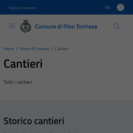
Vai ai contenuti
Vai al footer
ITA
Regione Piemonte
Lingua attiva:
Comune di Pino Torinese
Home
/
Vivere Il Comune
/
Cantieri
Cantieri
Tutti i cantieri
Storico cantieri