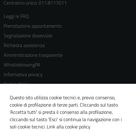
Centralino unico: 011.8117011
Leggi le FAQ
Prenotazione appuntamento
Segnalazione disservizio
Richiesta assistenza
Amministrazione trasparente
WhistleblowingPA
Informativa privacy
Cookie Policy
Note legali
Questo sito utilizza cookie tecnici e, previo consenso,
Dichiarazione di accessibilità
cookie di profilazione di terze parti. Cliccando sul tasto
'Accetta tutti' si presta il consenso alla profilazione,
Piano di miglioramento del sito
cliccando sul tasto 'Esci' si continua la navigazione con i
Certificazione sistema gestione qualità
soli cookie tecnici.
Link alla cookie policy