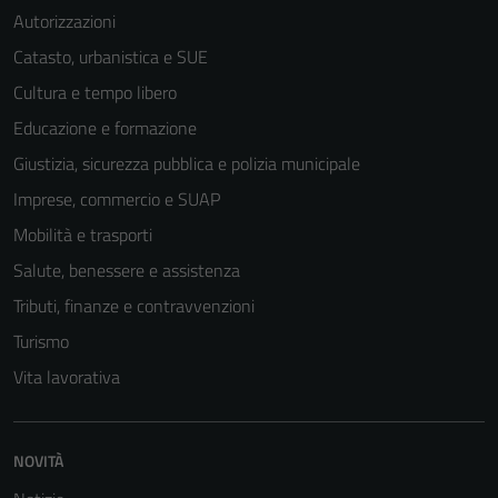
Autorizzazioni
Catasto, urbanistica e SUE
Cultura e tempo libero
Educazione e formazione
Tecnici
Questi cookie
Giustizia, sicurezza pubblica e polizia municipale
sono necessari
Imprese, commercio e SUAP
per il
Mobilità e trasporti
funzionamento
del sito e non
Salute, benessere e assistenza
possono
Tributi, finanze e contravvenzioni
essere
Turismo
disabilitati.
Questi cookie
Vita lavorativa
non raccolgono
informazioni
personali.
NOVITÀ