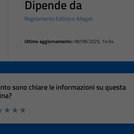
Dipende da
Regolamento Edilizio e Allegati
Ultimo aggiornamento:
08/08/2025, 14:54
nto sono chiare le informazioni su questa
ina?
a 1 stelle su 5
luta 2 stelle su 5
Valuta 3 stelle su 5
Valuta 4 stelle su 5
Valuta 5 stelle su 5