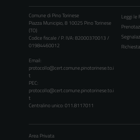
Comune di Pino Torinese
Leggi le
Piazza Municipio, 8 10025 Pino Torinese
Prenota
(TO)
Segnalazi
Codice fiscale / P. IVA: 82000370013 /
01984460012
Richiest
Email:
protocollo@cert.comune.pinotorinese.to.i
t
PEC:
protocollo@cert.comune.pinotorinese.to.i
t
Centralino unico: 011.8117011
Area Privata