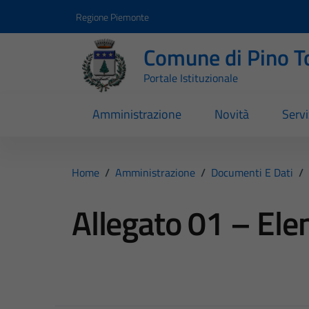
Vai ai contenuti
Vai al footer
Regione Piemonte
Comune di Pino T
Portale Istituzionale
Amministrazione
Novità
Servi
Home
/
Amministrazione
/
Documenti E Dati
/
Allegato 01 – Ele