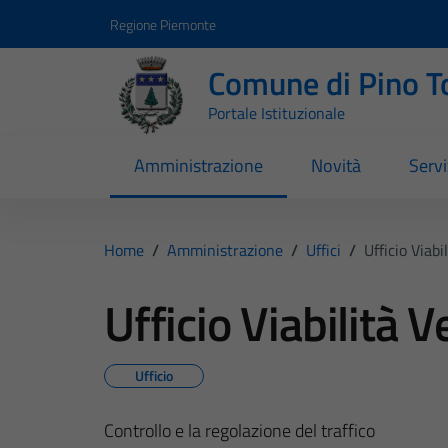
Vai ai contenuti
Vai al footer
Regione Piemonte
Comune di Pino T
Portale Istituzionale
Amministrazione
Novità
Servi
Home
/
Amministrazione
/
Uffici
/
Ufficio Viabi
Ufficio Viabilità 
Ufficio
Controllo e la regolazione del traffico