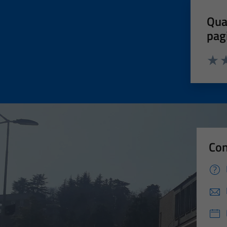
Qua
pag
Valut
Va
Con