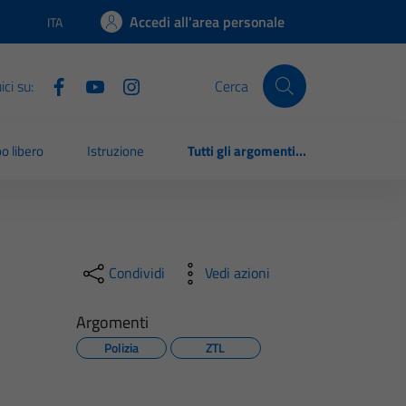
Accedi all'area personale
ITA
Lingua attiva:
ci su:
Cerca
o libero
Istruzione
Tutti gli argomenti...
Condividi
Vedi azioni
Argomenti
Polizia
ZTL