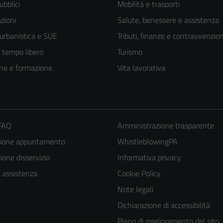
ubblici
Mobilità e trasporti
zioni
Salute, benessere e assistenza
 urbanistica e SUE
Tributi, finanze e contravvenzion
e tempo libero
Turismo
ne e formazione
Vita lavorativa
 FAQ
Amministrazione trasparente
zione appuntamento
WhistleblowingPA
one disservizio
Informativa privacy
a assistenza
Cookie Policy
Tecnici
Note legali
Questi cookie
sono necessari
Dichiarazione di accessibilità
per il
Piano di miglioramento del sito