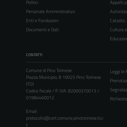
Politici
Appalti p
Personale Amministrativo
Autorizza
Enti e Fondazioni
Catasto,
Documenti e Dati
Cultura 
Educazio
CONTATTI
Comune di Pino Torinese
Leggi le
Piazza Municipio, 8 10025 Pino Torinese
Prenota
(TO)
Segnalazi
Codice fiscale / P. IVA: 82000370013 /
01984460012
Richiest
Email:
protocollo@cert.comune.pinotorinese.to.i
t