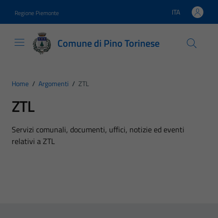
Vai ai contenuti
Vai al footer
ITA
Regione Piemonte
Lingua attiva:
Comune di Pino Torinese
Home
/
Argomenti
/
ZTL
ZTL
Dettagli dell'argomento
Servizi comunali, documenti, uffici, notizie ed eventi
relativi a ZTL