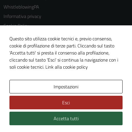
Tecnici
WhistleblowingPA
Questi cookie
Informativa privacy
sono necessari
Cookie Policy
per il
Note legali
funzionamento
Questo sito utilizza cookie tecnici e, previo consenso,
del sito e non
Dichiarazione di accessibilità
cookie di profilazione di terze parti. Cliccando sul tasto
possono
'Accetta tutti' si presta il consenso alla profilazione,
Piano di miglioramento del sito
essere
cliccando sul tasto 'Esci' si continua la navigazione con i
Certificazione sistema gestione qualità
disabilitati.
soli cookie tecnici.
Link alla cookie policy
Questi cookie
non raccolgono
informazioni
Area Privata
Impostazioni
personali.
Esci
Accetta tutti
Credits: ©
Technical Design s.r.l.