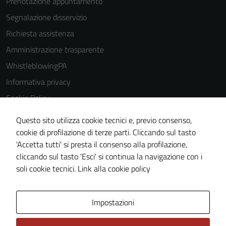
Prenotazione appuntamento
Segnalazione disservizio
Richiesta assistenza
Amministrazione trasparente
WhistleblowingPA
Informativa privacy
Cookie Policy
Note legali
Questo sito utilizza cookie tecnici e, previo consenso,
Dichiarazione di accessibilità
cookie di profilazione di terze parti. Cliccando sul tasto
'Accetta tutti' si presta il consenso alla profilazione,
Piano di miglioramento del sito
cliccando sul tasto 'Esci' si continua la navigazione con i
Certificazione sistema gestione qualità
soli cookie tecnici.
Link alla cookie policy
Area Privata
Impostazioni