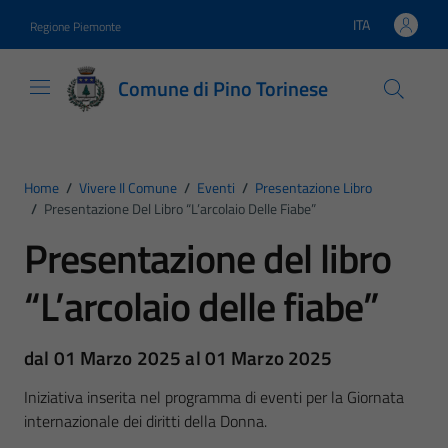
Vai ai contenuti
Vai al footer
ITA
Regione Piemonte
Lingua attiva:
Comune di Pino Torinese
Home
/
Vivere Il Comune
/
Eventi
/
Presentazione Libro
/
Presentazione Del Libro “L’arcolaio Delle Fiabe”
Presentazione del libro
“L’arcolaio delle fiabe”
dal 01 Marzo 2025 al 01 Marzo 2025
Iniziativa inserita nel programma di eventi per la Giornata
internazionale dei diritti della Donna.