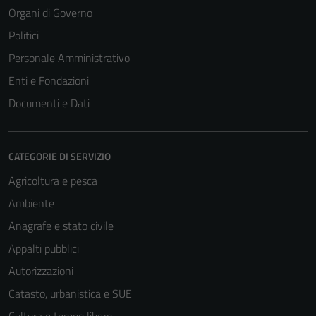
Organi di Governo
Politici
Tecnici
Personale Amministrativo
Questi cookie
Enti e Fondazioni
sono necessari
Documenti e Dati
per il
funzionamento
del sito e non
possono
CATEGORIE DI SERVIZIO
essere
Agricoltura e pesca
disabilitati.
Ambiente
Questi cookie
non raccolgono
Anagrafe e stato civile
informazioni
Appalti pubblici
personali.
Autorizzazioni
Catasto, urbanistica e SUE
Cultura e tempo libero