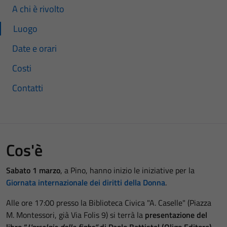
A chi è rivolto
Luogo
Date e orari
Costi
Contatti
Cos'è
Sabato 1 marzo
, a Pino, hanno inizio le iniziative per la
Giornata internazionale dei diritti della Donna
.
Alle ore 17:00 presso la Biblioteca Civica "A. Caselle" (Piazza
M. Montessori, già Via Folis 9) si terrà la
presentazione del
libro “
L'arcolaio delle fiabe”
di Paolo Battistel (Oligo Editore)
.