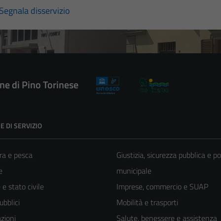
Segnala disservizio
e di Pino Torinese
E DI SERVIZIO
ra e pesca
Giustizia, sicurezza pubblica e po
e
municipale
e stato civile
Imprese, commercio e SUAP
ubblici
Mobilità e trasporti
zioni
Salute, benessere e assistenza