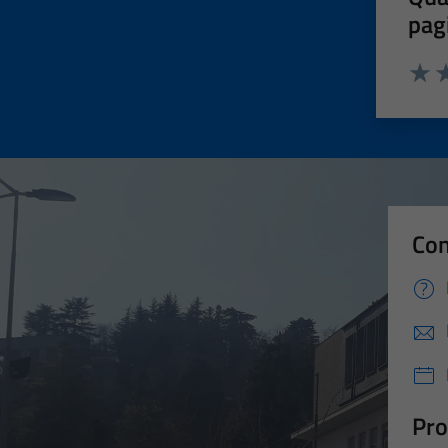
pag
Valut
Va
Con
Pro