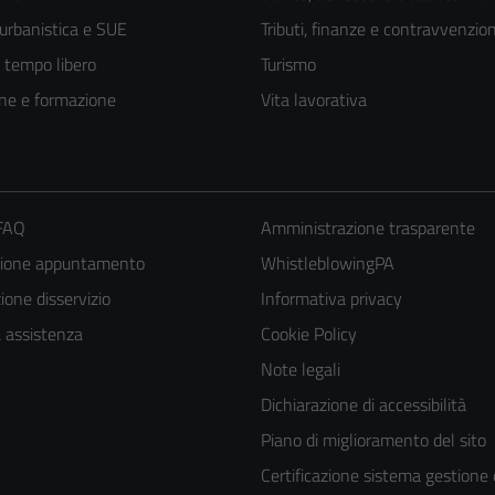
 urbanistica e SUE
Tributi, finanze e contravvenzion
e tempo libero
Turismo
ne e formazione
Vita lavorativa
 FAQ
Amministrazione trasparente
zione appuntamento
WhistleblowingPA
one disservizio
Informativa privacy
a assistenza
Cookie Policy
Tecnici
Note legali
Questi cookie
Dichiarazione di accessibilità
sono necessari
Piano di miglioramento del sito
per il
Certificazione sistema gestione 
funzionamento