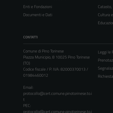
Enti e Fondazioni
Catasto,
Documenti e Dati
Cultura 
Educazio
CONTATTI
Comune di Pino Torinese
Leggi le
Piazza Municipio, 8 10025 Pino Torinese
Prenota
(TO)
Segnalazi
Codice fiscale / P. IVA: 82000370013 /
01984460012
Richiest
Email:
protocollo@cert.comune.pinotorinese.to.i
t
PEC:
protocollo@cert.comune.pinotorinese.to.i