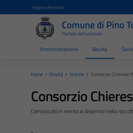
Vai ai contenuti
Vai al footer
Regione Piemonte
Comune di Pino T
Portale Istituzionale
Amministrazione
Novità
Servi
Home
/
Novità
/
Notizie
/
Consorzio Chierese Pe
Consorzio Chierese
Comunicato in merito ai disservizi nella raccolta