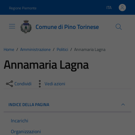
Vai ai contenuti
Vai al footer
ITA
Regione Piemonte
Lingua attiva:
Comune di Pino Torinese
Home
/
Amministrazione
/
Politici
/
Annamaria Lagna
Annamaria Lagna
Condividi
Vedi azioni
INDICE DELLA PAGINA
Incarichi
Organizzazioni