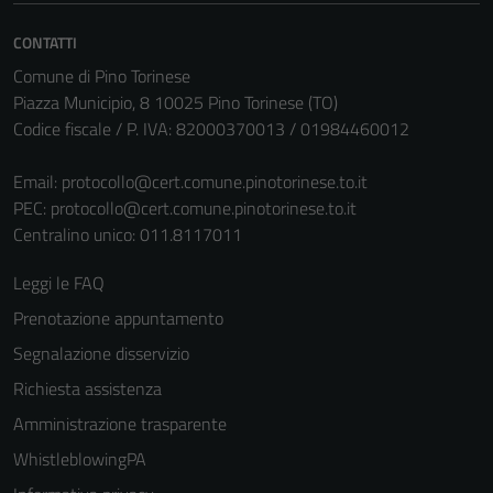
Questi cookie
CONTATTI
sono necessari
per il
Comune di Pino Torinese
funzionamento
Piazza Municipio, 8 10025 Pino Torinese (TO)
del sito e non
Codice fiscale / P. IVA: 82000370013 / 01984460012
possono
essere
Email:
protocollo@cert.comune.pinotorinese.to.it
disabilitati.
PEC:
protocollo@cert.comune.pinotorinese.to.it
Questi cookie
Centralino unico: 011.8117011
non raccolgono
Leggi le FAQ
informazioni
personali.
Prenotazione appuntamento
Segnalazione disservizio
Richiesta assistenza
Amministrazione trasparente
WhistleblowingPA