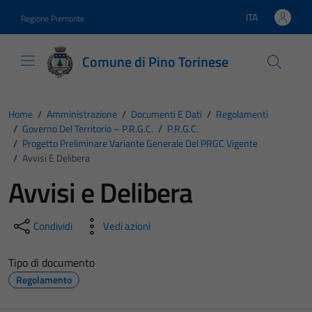
Vai ai contenuti
Vai al footer
ITA
Regione Piemonte
Lingua attiva:
Comune di Pino Torinese
Home
/
Amministrazione
/
Documenti E Dati
/
Regolamenti
/
Governo Del Territorio – P.R.G.C.
/
P.R.G.C.
/
Progetto Preliminare Variante Generale Del PRGC Vigente
/
Avvisi E Delibera
Avvisi e Delibera
Condividi
Vedi azioni
Tipo di documento
Regolamento