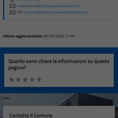
personali.
isabella.farina@comune.pinotorinese.to.it
PEC:
s.tecnico@cert.comune.pinotorinese.to.it
Ultimo aggiornamento:
05/03/2026, 11:46
Quanto sono chiare le informazioni su questa
pagina?
Valuta 1 stelle su 5
Valuta 2 stelle su 5
Valuta 3 stelle su 5
Valuta 4 stelle su 5
Valuta 5 stelle su 5
Contatta il Comune