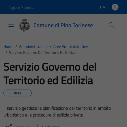
Vai ai contenuti
Vai al footer
ITA
Regione Piemonte
Lingua attiva:
Comune di Pino Torinese
Home
/
Amministrazione
/
Aree Amministrative
/
Servizio Governo Del Territorio Ed Edilizia
Servizio Governo del
Territorio ed Edilizia
Area
Il servizio gestisce la pianificazione del territorio in ambito
urbanistico e le procedure di edilizia privata.