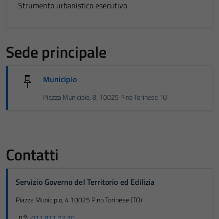
Strumento urbanistico esecutivo
Sede principale
Municipio
Tecnici
Questi cookie
Piazza Municipio, 8, 10025 Pino Torinese TO
sono necessari
per il
funzionamento
del sito e non
Contatti
possono
essere
disabilitati.
Servizio Governo del Territorio ed Edilizia
Questi cookie
Piazza Municipio, 4 10025 Pino Torinese (TO)
non raccolgono
informazioni
011.811.72.20