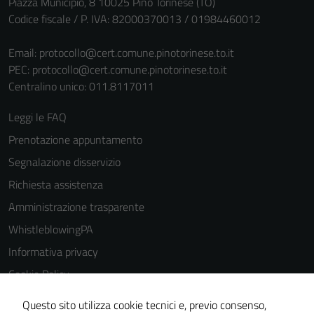
Piazza Municipio, 8 10025 Pino Torinese (TO)
Codice fiscale / P. IVA: 82000370013 / 01984460012
Email:
protocollo@cert.comune.pinotorinese.to.it
PEC:
protocollo@cert.comune.pinotorinese.to.it
Centralino unico: 011.8117011
Leggi le FAQ
Prenotazione appuntamento
Segnalazione disservizio
Richiesta assistenza
Amministrazione trasparente
WhistleblowingPA
Informativa privacy
Cookie Policy
Note legali
Questo sito utilizza cookie tecnici e, previo consenso,