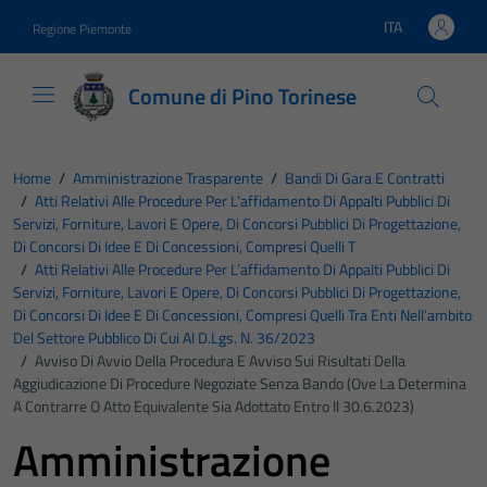
Vai ai contenuti
Vai al footer
ITA
Regione Piemonte
Lingua attiva:
Comune di Pino Torinese
Home
/
Amministrazione Trasparente
/
Bandi Di Gara E Contratti
/
Atti Relativi Alle Procedure Per L’affidamento Di Appalti Pubblici Di
Servizi, Forniture, Lavori E Opere, Di Concorsi Pubblici Di Progettazione,
Di Concorsi Di Idee E Di Concessioni, Compresi Quelli T
/
Atti Relativi Alle Procedure Per L’affidamento Di Appalti Pubblici Di
Servizi, Forniture, Lavori E Opere, Di Concorsi Pubblici Di Progettazione,
Di Concorsi Di Idee E Di Concessioni, Compresi Quelli Tra Enti Nell’ambito
Del Settore Pubblico Di Cui Al D.Lgs. N. 36/2023
/
Avviso Di Avvio Della Procedura E Avviso Sui Risultati Della
Aggiudicazione Di Procedure Negoziate Senza Bando (ove La Determina
A Contrarre O Atto Equivalente Sia Adottato Entro Il 30.6.2023)
Amministrazione