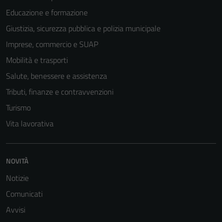
essere
Educazione e formazione
disabilitati.
Giustizia, sicurezza pubblica e polizia municipale
Questi cookie
Imprese, commercio e SUAP
non raccolgono
informazioni
Mobilità e trasporti
personali.
Salute, benessere e assistenza
Tributi, finanze e contravvenzioni
Turismo
Vita lavorativa
NOVITÀ
Notizie
Comunicati
Avvisi