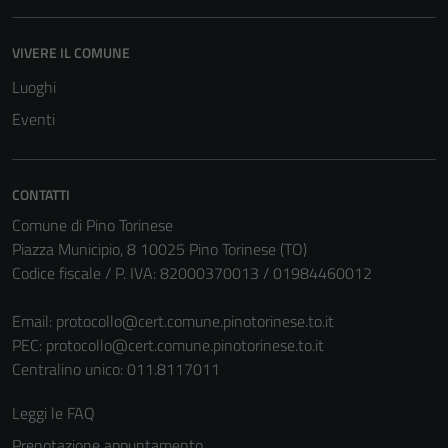
essere
disabilitati.
VIVERE IL COMUNE
Questi cookie
Luoghi
non raccolgono
informazioni
Eventi
personali.
CONTATTI
Comune di Pino Torinese
Piazza Municipio, 8 10025 Pino Torinese (TO)
Codice fiscale / P. IVA: 82000370013 / 01984460012
Email:
protocollo@cert.comune.pinotorinese.to.it
PEC:
protocollo@cert.comune.pinotorinese.to.it
Centralino unico: 011.8117011
Leggi le FAQ
Prenotazione appuntamento