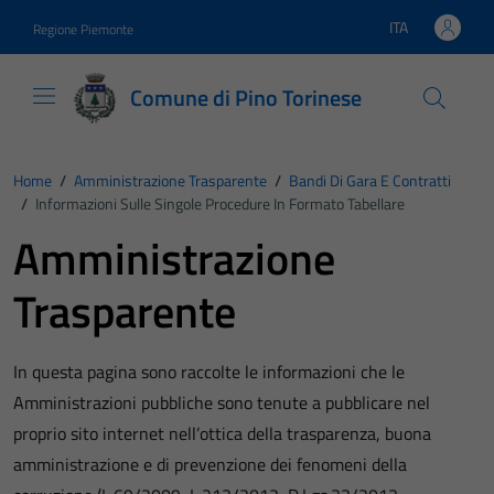
Vai ai contenuti
Vai al footer
ITA
Regione Piemonte
Lingua attiva:
Comune di Pino Torinese
Home
/
Amministrazione Trasparente
/
Bandi Di Gara E Contratti
/
Informazioni Sulle Singole Procedure In Formato Tabellare
Amministrazione
Trasparente
In questa pagina sono raccolte le informazioni che le
Amministrazioni pubbliche sono tenute a pubblicare nel
proprio sito internet nell’ottica della trasparenza, buona
amministrazione e di prevenzione dei fenomeni della