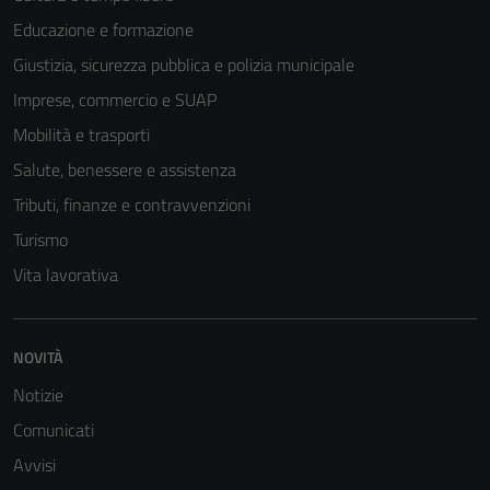
Educazione e formazione
Giustizia, sicurezza pubblica e polizia municipale
Imprese, commercio e SUAP
Mobilità e trasporti
Salute, benessere e assistenza
Tributi, finanze e contravvenzioni
Turismo
Vita lavorativa
Tecnici
Questi cookie
NOVITÀ
sono necessari
Notizie
per il
Comunicati
funzionamento
del sito e non
Avvisi
possono