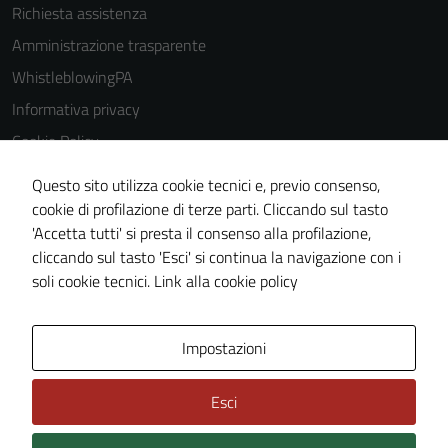
Richiesta assistenza
Amministrazione trasparente
WhistleblowingPA
Informativa privacy
Cookie Policy
Note legali
Questo sito utilizza cookie tecnici e, previo consenso,
Dichiarazione di accessibilità
cookie di profilazione di terze parti. Cliccando sul tasto
'Accetta tutti' si presta il consenso alla profilazione,
Piano di miglioramento del sito
cliccando sul tasto 'Esci' si continua la navigazione con i
Certificazione sistema gestione qualità
soli cookie tecnici.
Link alla cookie policy
Area Privata
Impostazioni
Esci