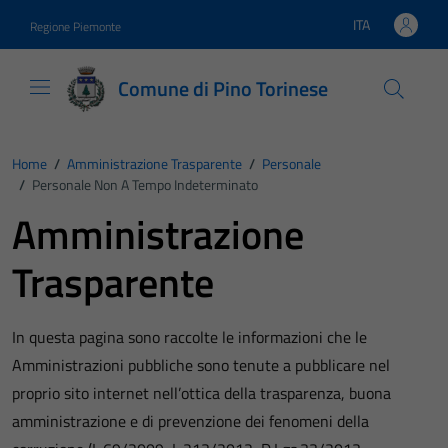
Vai ai contenuti
Vai al footer
ITA
Regione Piemonte
Lingua attiva:
Comune di Pino Torinese
Home
/
Amministrazione Trasparente
/
Personale
/
Personale Non A Tempo Indeterminato
Amministrazione
Trasparente
In questa pagina sono raccolte le informazioni che le
Amministrazioni pubbliche sono tenute a pubblicare nel
proprio sito internet nell’ottica della trasparenza, buona
amministrazione e di prevenzione dei fenomeni della