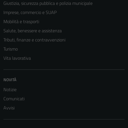
Giustizia, sicurezza pubblica e polizia municipale
Imprese, commercio e SUAP
Mobilità e trasporti
Salute, benessere e assistenza
Tributi, finanze e contravvenzioni
Turismo
Vita lavorativa
Tecnici
NOVITÀ
Questi cookie
Notizie
sono necessari
Comunicati
per il
funzionamento
Avvisi
del sito e non
possono
essere