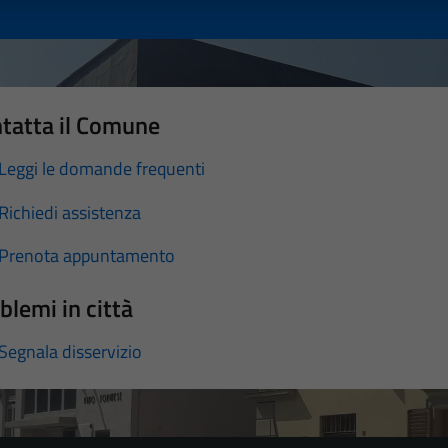
tatta il Comune
Leggi le domande frequenti
Richiedi assistenza
Prenota appuntamento
blemi in città
Segnala disservizio