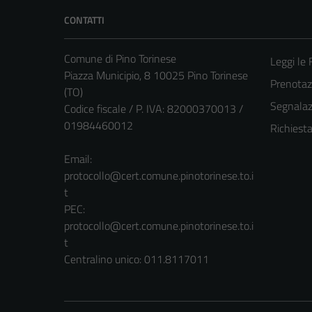
CONTATTI
Comune di Pino Torinese
Leggi le
Piazza Municipio, 8 10025 Pino Torinese
Prenota
(TO)
Segnalazi
Codice fiscale / P. IVA: 82000370013 /
01984460012
Richiest
Email:
protocollo@cert.comune.pinotorinese.to.i
t
PEC:
protocollo@cert.comune.pinotorinese.to.i
t
Centralino unico: 011.8117011