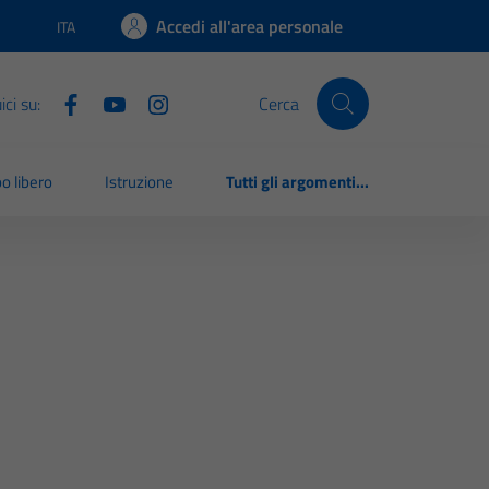
Accedi all'area personale
ITA
Lingua attiva:
ci su:
Cerca
o libero
Istruzione
Tutti gli argomenti...