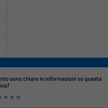
nto sono chiare le informazioni su questa
ina?
a 1 stelle su 5
luta 2 stelle su 5
Valuta 3 stelle su 5
Valuta 4 stelle su 5
Valuta 5 stelle su 5