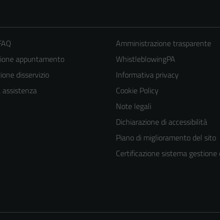
 FAQ
Amministrazione trasparente
zione appuntamento
WhistleblowingPA
one disservizio
Informativa privacy
a assistenza
Cookie Policy
Note legali
Dichiarazione di accessibilità
Tecnici
Piano di miglioramento del sito
Questi cookie
Certificazione sistema gestione 
sono necessari
per il
funzionamento
del sito e non
possono