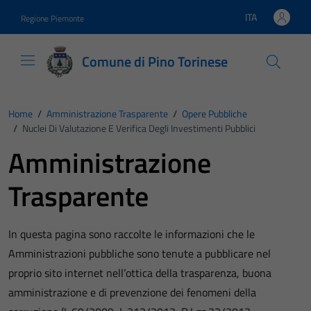
Vai ai contenuti
Vai al footer
ITA
Regione Piemonte
Lingua attiva:
Comune di Pino Torinese
Home
/
Amministrazione Trasparente
/
Opere Pubbliche
/
Nuclei Di Valutazione E Verifica Degli Investimenti Pubblici
Amministrazione
Trasparente
In questa pagina sono raccolte le informazioni che le
Amministrazioni pubbliche sono tenute a pubblicare nel
proprio sito internet nell’ottica della trasparenza, buona
amministrazione e di prevenzione dei fenomeni della