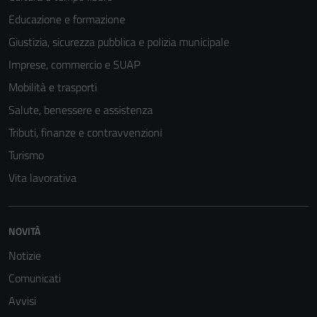
Educazione e formazione
Giustizia, sicurezza pubblica e polizia municipale
Imprese, commercio e SUAP
Mobilità e trasporti
Salute, benessere e assistenza
Tributi, finanze e contravvenzioni
Turismo
Vita lavorativa
Tecnici
Questi cookie
NOVITÀ
sono necessari
Notizie
per il
Comunicati
funzionamento
del sito e non
Avvisi
possono