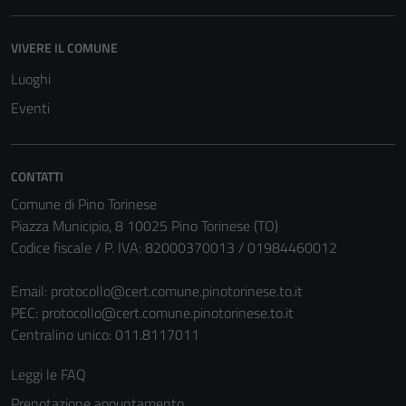
essere
disabilitati.
VIVERE IL COMUNE
Questi cookie
Luoghi
non raccolgono
informazioni
Eventi
personali.
CONTATTI
Comune di Pino Torinese
Piazza Municipio, 8 10025 Pino Torinese (TO)
Codice fiscale / P. IVA: 82000370013 / 01984460012
Email:
protocollo@cert.comune.pinotorinese.to.it
PEC:
protocollo@cert.comune.pinotorinese.to.it
Centralino unico: 011.8117011
Leggi le FAQ
Prenotazione appuntamento