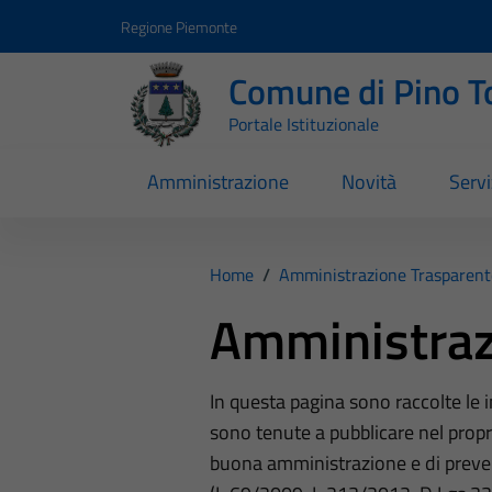
Vai ai contenuti
Vai al footer
Regione Piemonte
Comune di Pino T
Portale Istituzionale
Amministrazione
Novità
Servi
Home
/
Amministrazione Trasparent
Amministraz
In questa pagina sono raccolte le
sono tenute a pubblicare nel propri
buona amministrazione e di preve