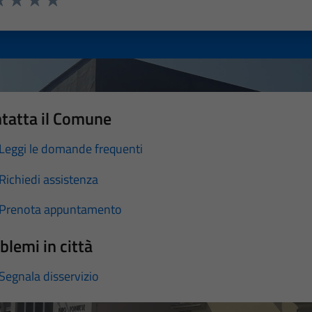
a 1 stelle su 5
luta 2 stelle su 5
Valuta 3 stelle su 5
Valuta 4 stelle su 5
Valuta 5 stelle su 5
tatta il Comune
Leggi le domande frequenti
Richiedi assistenza
Prenota appuntamento
blemi in città
Segnala disservizio