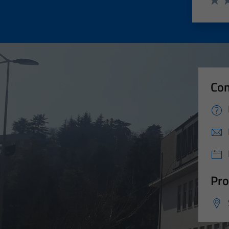
Valut
Va
Con
Pro