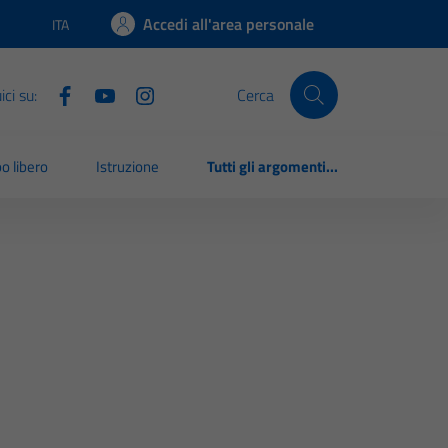
Accedi all'area personale
ITA
Lingua attiva:
ci su:
Cerca
o libero
Istruzione
Tutti gli argomenti...