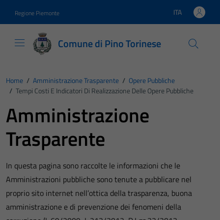
Vai ai contenuti
Vai al footer
ITA
Regione Piemonte
Lingua attiva:
Comune di Pino Torinese
Home
/
Amministrazione Trasparente
/
Opere Pubbliche
/
Tempi Costi E Indicatori Di Realizzazione Delle Opere Pubbliche
Amministrazione
Trasparente
In questa pagina sono raccolte le informazioni che le
Amministrazioni pubbliche sono tenute a pubblicare nel
proprio sito internet nell’ottica della trasparenza, buona
amministrazione e di prevenzione dei fenomeni della