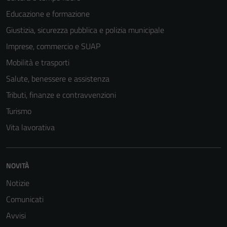
Educazione e formazione
Giustizia, sicurezza pubblica e polizia municipale
Imprese, commercio e SUAP
Mobilità e trasporti
Salute, benessere e assistenza
Tributi, finanze e contravvenzioni
Turismo
Vita lavorativa
Tecnici
Questi cookie
NOVITÀ
sono necessari
Notizie
per il
Comunicati
funzionamento
del sito e non
Avvisi
possono