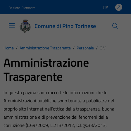
Vai ai contenuti
Vai al footer
ITA
Regione Piemonte
Lingua attiva:
Comune di Pino Torinese
Home
/
Amministrazione Trasparente
/
Personale
/
OIV
Amministrazione
Trasparente
In questa pagina sono raccolte le informazioni che le
Amministrazioni pubbliche sono tenute a pubblicare nel
proprio sito internet nell’ottica della trasparenza, buona
amministrazione e di prevenzione dei fenomeni della
corruzione (L.69/2009, L.213/2012, D.Lgs.33/2013,