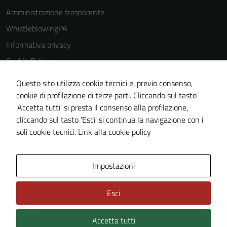
Amministrazione trasparente
WhistleblowingPA
Informativa privacy
Cookie Policy
Note legali
Questo sito utilizza cookie tecnici e, previo consenso,
Dichiarazione di accessibilità
cookie di profilazione di terze parti. Cliccando sul tasto
'Accetta tutti' si presta il consenso alla profilazione,
Piano di miglioramento del sito
cliccando sul tasto 'Esci' si continua la navigazione con i
Certificazione sistema gestione qualità
soli cookie tecnici.
Link alla cookie policy
Area Privata
Impostazioni
Esci
Accetta tutti
Credits: ©
Technical Design s.r.l.