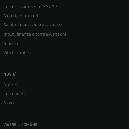
Imprese, commercio e SUAP
Mobilità e trasporti
Salute, benessere e assistenza
Tributi, finanze e contravvenzioni
Turismo
Vita lavorativa
NOVITÀ
Tecnici
Questi cookie
Notizie
sono necessari
Comunicati
per il
Avvisi
funzionamento
del sito e non
possono
essere
VIVERE IL COMUNE