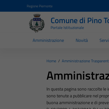
Vai ai contenuti
Vai al footer
Regione Piemonte
Comune di Pino T
Portale Istituzionale
Amministrazione
Novità
Servi
Home
/
Amministrazione Trasparent
Amministraz
In questa pagina sono raccolte le
sono tenute a pubblicare nel propri
buona amministrazione e di preve