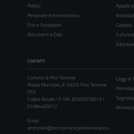
Politici
Appalti p
Personale Amministrativo
Autorizza
Enti e Fondazioni
Catasto,
Documenti e Dati
Cultura 
Educazio
CONTATTI
Comune di Pino Torinese
Leggi le
Piazza Municipio, 8 10025 Pino Torinese
Prenota
(TO)
Segnalazi
Codice fiscale / P. IVA: 82000370013 /
01984460012
Richiest
Email:
protocollo@cert.comune.pinotorinese.to.i