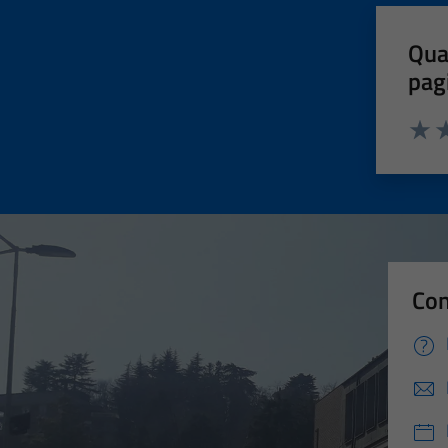
Qua
pag
Valut
Va
Con