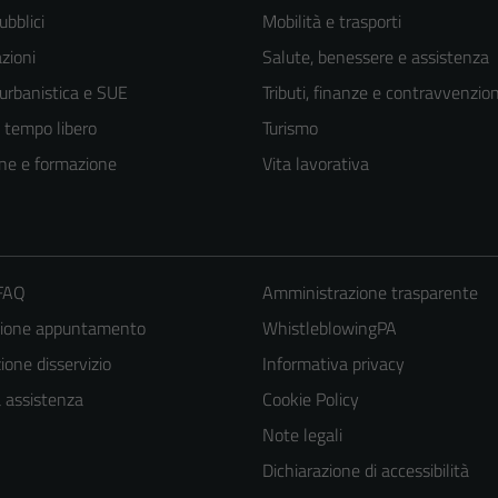
ubblici
Mobilità e trasporti
zioni
Salute, benessere e assistenza
 urbanistica e SUE
Tributi, finanze e contravvenzion
e tempo libero
Turismo
ne e formazione
Vita lavorativa
 FAQ
Amministrazione trasparente
zione appuntamento
WhistleblowingPA
one disservizio
Informativa privacy
Tecnici
a assistenza
Cookie Policy
Questi cookie
Note legali
sono necessari
Dichiarazione di accessibilità
per il