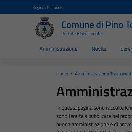
Vai ai contenuti
Vai al footer
Regione Piemonte
Comune di Pino T
Portale Istituzionale
Amministrazione
Novità
Servi
Home
/
Amministrazione Trasparent
Amministraz
In questa pagina sono raccolte le
sono tenute a pubblicare nel propri
buona amministrazione e di preve