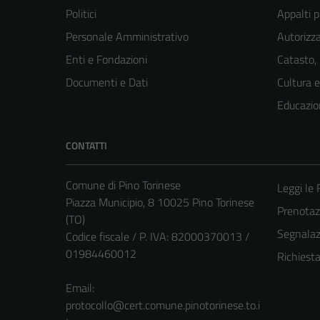
Politici
Appalti p
Personale Amministrativo
Autorizza
Enti e Fondazioni
Catasto,
Documenti e Dati
Cultura 
Educazio
CONTATTI
Comune di Pino Torinese
Leggi le
Piazza Municipio, 8 10025 Pino Torinese
Prenota
(TO)
Segnalazi
Codice fiscale / P. IVA: 82000370013 /
01984460012
Richiest
Email:
protocollo@cert.comune.pinotorinese.to.i