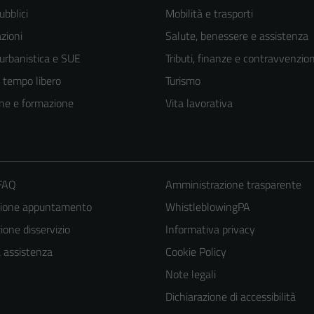
ubblici
Mobilità e trasporti
zioni
Salute, benessere e assistenza
 urbanistica e SUE
Tributi, finanze e contravvenzion
e tempo libero
Turismo
ne e formazione
Vita lavorativa
 FAQ
Amministrazione trasparente
zione appuntamento
WhistleblowingPA
one disservizio
Informativa privacy
Tecnici
a assistenza
Cookie Policy
Questi cookie
Note legali
sono necessari
Dichiarazione di accessibilità
per il