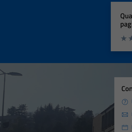
Qua
pag
Valut
Va
Con