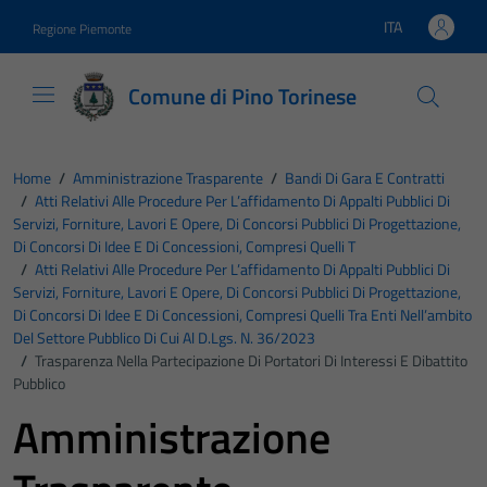
Vai ai contenuti
Vai al footer
ITA
Regione Piemonte
Lingua attiva:
Comune di Pino Torinese
Home
/
Amministrazione Trasparente
/
Bandi Di Gara E Contratti
/
Atti Relativi Alle Procedure Per L’affidamento Di Appalti Pubblici Di
Servizi, Forniture, Lavori E Opere, Di Concorsi Pubblici Di Progettazione,
Di Concorsi Di Idee E Di Concessioni, Compresi Quelli T
/
Atti Relativi Alle Procedure Per L’affidamento Di Appalti Pubblici Di
Servizi, Forniture, Lavori E Opere, Di Concorsi Pubblici Di Progettazione,
Di Concorsi Di Idee E Di Concessioni, Compresi Quelli Tra Enti Nell’ambito
Del Settore Pubblico Di Cui Al D.Lgs. N. 36/2023
/
Trasparenza Nella Partecipazione Di Portatori Di Interessi E Dibattito
Pubblico
Amministrazione