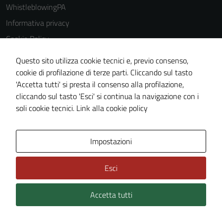
WhistleblowingPA
Informativa privacy
Cookie Policy
Note legali
Questo sito utilizza cookie tecnici e, previo consenso,
Dichiarazione di accessibilità
cookie di profilazione di terze parti. Cliccando sul tasto
'Accetta tutti' si presta il consenso alla profilazione,
Piano di miglioramento del sito
cliccando sul tasto 'Esci' si continua la navigazione con i
Certificazione sistema gestione qualità
soli cookie tecnici.
Link alla cookie policy
Area Privata
Impostazioni
Esci
Accetta tutti
Credits: ©
Technical Design s.r.l.