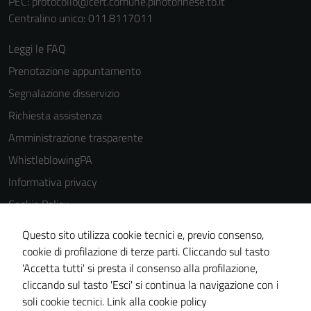
PEC:
protocollo@cert.comune.pinotorinese.to.it
Centralino unico: 011.8117011
Leggi le FAQ
Prenotazione appuntamento
Segnalazione disservizio
Richiesta assistenza
Amministrazione trasparente
WhistleblowingPA
Informativa privacy
Cookie Policy
Note legali
Questo sito utilizza cookie tecnici e, previo consenso,
Dichiarazione di accessibilità
cookie di profilazione di terze parti. Cliccando sul tasto
'Accetta tutti' si presta il consenso alla profilazione,
Piano di miglioramento del sito
cliccando sul tasto 'Esci' si continua la navigazione con i
Certificazione sistema gestione qualità
soli cookie tecnici.
Link alla cookie policy