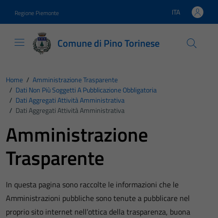
Vai ai contenuti
Vai al footer
ITA
Regione Piemonte
Lingua attiva:
Comune di Pino Torinese
Home
/
Amministrazione Trasparente
/
Dati Non Più Soggetti A Pubblicazione Obbligatoria
/
Dati Aggregati Attività Amministrativa
/
Dati Aggregati Attività Amministrativa
Amministrazione
Trasparente
In questa pagina sono raccolte le informazioni che le
Amministrazioni pubbliche sono tenute a pubblicare nel
proprio sito internet nell’ottica della trasparenza, buona