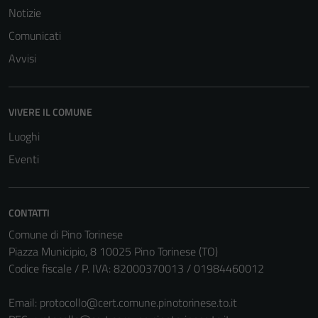
Notizie
del sito e non
possono
Comunicati
essere
Avvisi
disabilitati.
Questi cookie
non raccolgono
VIVERE IL COMUNE
informazioni
personali.
Luoghi
Eventi
CONTATTI
Comune di Pino Torinese
Piazza Municipio, 8 10025 Pino Torinese (TO)
Codice fiscale / P. IVA: 82000370013 / 01984460012
Email:
protocollo@cert.comune.pinotorinese.to.it