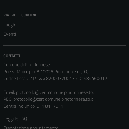
essere
disabilitati.
VIVERE IL COMUNE
Questi cookie
Luoghi
non raccolgono
informazioni
Eventi
personali.
CONTATTI
Comune di Pino Torinese
Piazza Municipio, 8 10025 Pino Torinese (TO)
Codice fiscale / P. IVA: 82000370013 / 01984460012
Email:
protocollo@cert.comune.pinotorinese.to.it
PEC:
protocollo@cert.comune.pinotorinese.to.it
Centralino unico: 011.8117011
Leggi le FAQ
Prenotazione appuntamento