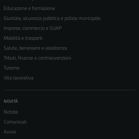
Educazione e formazione
Giustizia, sicurezza pubblica e polizia municipale
Imprese, commercio e SUAP
Mobilità e trasporti
Salute, benessere e assistenza
Tributi, finanze e contravvenzioni
Turismo
Vita lavorativa
Tecnici
Questi cookie
NOVITÀ
sono necessari
Notizie
per il
Comunicati
funzionamento
del sito e non
Avvisi
possono