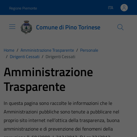
Vai ai contenuti
Vai al footer
ITA
Regione Piemonte
Lingua attiva:
Comune di Pino Torinese
Home
/
Amministrazione Trasparente
/
Personale
/
Dirigenti Cessati
/
Dirigenti Cessati
Amministrazione
Trasparente
In questa pagina sono raccolte le informazioni che le
Amministrazioni pubbliche sono tenute a pubblicare nel
proprio sito internet nell’ottica della trasparenza, buona
amministrazione e di prevenzione dei fenomeni della