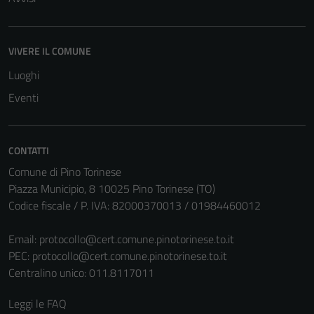
possono
essere
disabilitati.
VIVERE IL COMUNE
Questi cookie
non raccolgono
Luoghi
informazioni
Eventi
personali.
CONTATTI
Comune di Pino Torinese
Piazza Municipio, 8 10025 Pino Torinese (TO)
Codice fiscale / P. IVA: 82000370013 / 01984460012
Email:
protocollo@cert.comune.pinotorinese.to.it
PEC:
protocollo@cert.comune.pinotorinese.to.it
Centralino unico: 011.8117011
Leggi le FAQ