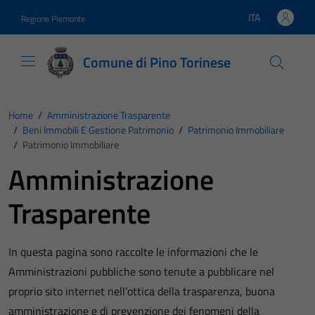
Vai ai contenuti
Vai al footer
ITA
Regione Piemonte
Lingua attiva:
Comune di Pino Torinese
Home
/
Amministrazione Trasparente
/
Beni Immobili E Gestione Patrimonio
/
Patrimonio Immobiliare
/
Patrimonio Immobiliare
Amministrazione
Trasparente
In questa pagina sono raccolte le informazioni che le
Amministrazioni pubbliche sono tenute a pubblicare nel
proprio sito internet nell’ottica della trasparenza, buona
amministrazione e di prevenzione dei fenomeni della