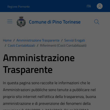
Vai ai contenuti
Vai al footer
ITA
Regione Piemonte
Lingua attiva:
Comune di Pino Torinese
Home
/
Amministrazione Trasparente
/
Servizi Erogati
/
Costi Contabilizzati
/
Riferimenti (Costi Contabilizzati)
Amministrazione
Trasparente
In questa pagina sono raccolte le informazioni che le
Amministrazioni pubbliche sono tenute a pubblicare nel
proprio sito internet nell’ottica della trasparenza, buona
amministrazione e di prevenzione dei fenomeni della