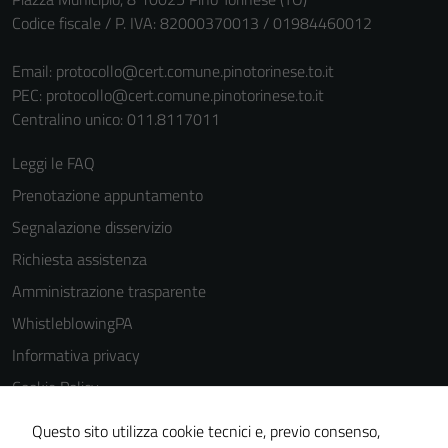
Codice fiscale / P. IVA: 82000370013 / 01984460012
Email:
protocollo@cert.comune.pinotorinese.to.it
PEC:
protocollo@cert.comune.pinotorinese.to.it
Centralino unico: 011.8117011
Leggi le FAQ
Prenotazione appuntamento
Segnalazione disservizio
Richiesta assistenza
Amministrazione trasparente
WhistleblowingPA
Informativa privacy
Cookie Policy
Note legali
Questo sito utilizza cookie tecnici e, previo consenso,