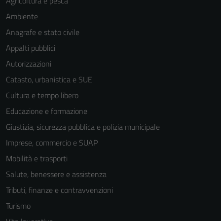
Agricoltura e pesca
Ambiente
Anagrafe e stato civile
Appalti pubblici
Autorizzazioni
Catasto, urbanistica e SUE
Tecnici
Cultura e tempo libero
Questi cookie
sono necessari
Educazione e formazione
per il
Giustizia, sicurezza pubblica e polizia municipale
funzionamento
Imprese, commercio e SUAP
del sito e non
possono
Mobilità e trasporti
essere
Salute, benessere e assistenza
disabilitati.
Tributi, finanze e contravvenzioni
Questi cookie
non raccolgono
Turismo
informazioni