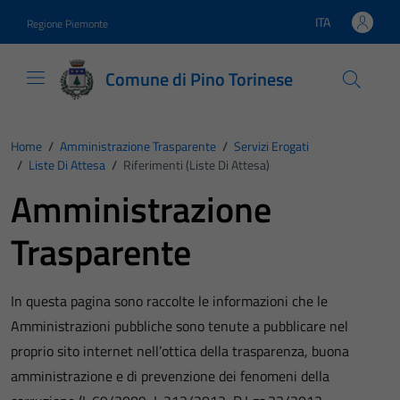
Vai ai contenuti
Vai al footer
ITA
Regione Piemonte
Lingua attiva:
Comune di Pino Torinese
Home
/
Amministrazione Trasparente
/
Servizi Erogati
/
Liste Di Attesa
/
Riferimenti (Liste Di Attesa)
Amministrazione
Trasparente
In questa pagina sono raccolte le informazioni che le
Amministrazioni pubbliche sono tenute a pubblicare nel
proprio sito internet nell’ottica della trasparenza, buona
amministrazione e di prevenzione dei fenomeni della