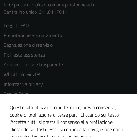
PEC:
protocollo@cert.comune.pinotorinese.to.it
Centralino unico: 011.8117011
Leggi le FAQ
Prenotazione appuntamento
Segnalazione disservizio
Richiesta assistenza
Amministrazione trasparente
WhistleblowingPA
Informativa privacy
Cookie Policy
Note legali
Questo sito utilizza cookie tecnici e, previo consenso,
Dichiarazione di accessibilità
cookie di profilazione di terze parti. Cliccando sul tasto
'Accetta tutti' si presta il consenso alla profilazione,
Piano di miglioramento del sito
cliccando sul tasto 'Esci' si continua la navigazione con i
Certificazione sistema gestione qualità
soli cookie tecnici.
Link alla cookie policy