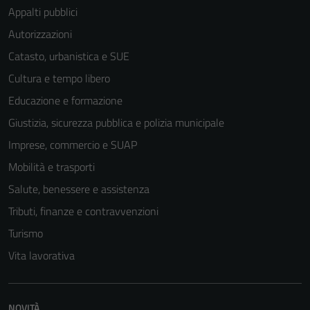
Appalti pubblici
Autorizzazioni
Catasto, urbanistica e SUE
Cultura e tempo libero
Tecnici
Educazione e formazione
Questi cookie
Giustizia, sicurezza pubblica e polizia municipale
sono necessari
per il
Imprese, commercio e SUAP
funzionamento
Mobilità e trasporti
del sito e non
Salute, benessere e assistenza
possono
essere
Tributi, finanze e contravvenzioni
disabilitati.
Turismo
Questi cookie
Vita lavorativa
non raccolgono
informazioni
personali.
NOVITÀ