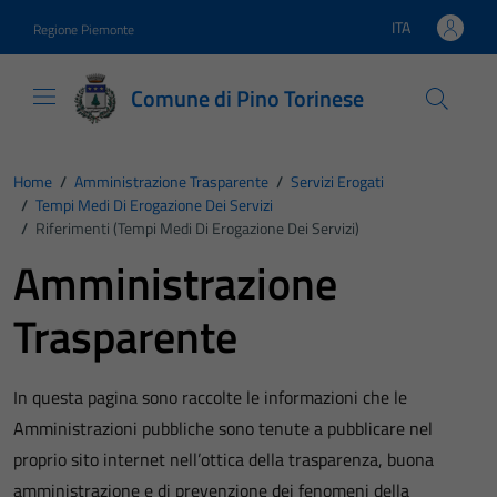
Vai ai contenuti
Vai al footer
ITA
Regione Piemonte
Lingua attiva:
Comune di Pino Torinese
Home
/
Amministrazione Trasparente
/
Servizi Erogati
/
Tempi Medi Di Erogazione Dei Servizi
/
Riferimenti (Tempi Medi Di Erogazione Dei Servizi)
Amministrazione
Trasparente
In questa pagina sono raccolte le informazioni che le
Amministrazioni pubbliche sono tenute a pubblicare nel
proprio sito internet nell’ottica della trasparenza, buona
amministrazione e di prevenzione dei fenomeni della