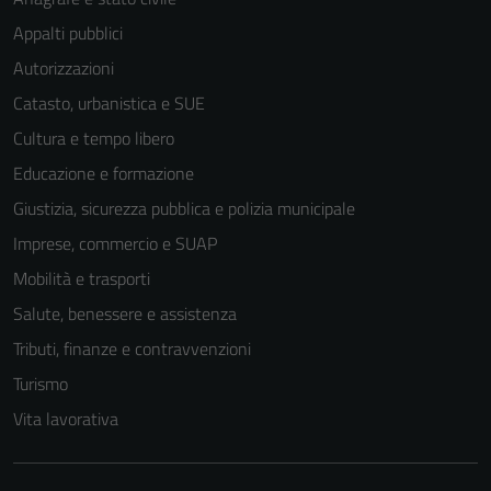
Appalti pubblici
Autorizzazioni
Catasto, urbanistica e SUE
Cultura e tempo libero
Tecnici
Educazione e formazione
Questi cookie
sono necessari
Giustizia, sicurezza pubblica e polizia municipale
per il
Imprese, commercio e SUAP
funzionamento
Mobilità e trasporti
del sito e non
possono
Salute, benessere e assistenza
essere
Tributi, finanze e contravvenzioni
disabilitati.
Turismo
Questi cookie
non raccolgono
Vita lavorativa
informazioni
personali.