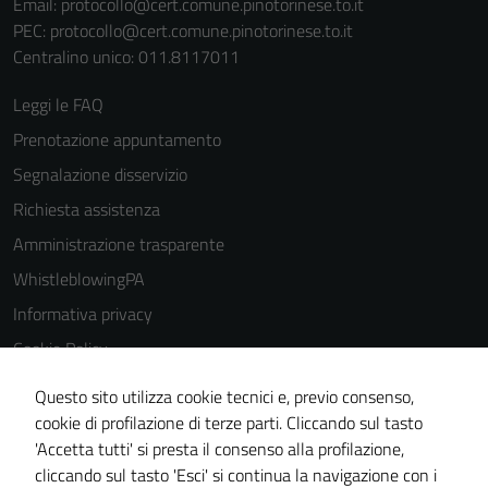
Email:
protocollo@cert.comune.pinotorinese.to.it
PEC:
protocollo@cert.comune.pinotorinese.to.it
Centralino unico: 011.8117011
Leggi le FAQ
Prenotazione appuntamento
Segnalazione disservizio
Richiesta assistenza
Amministrazione trasparente
WhistleblowingPA
Informativa privacy
Cookie Policy
Note legali
Questo sito utilizza cookie tecnici e, previo consenso,
Dichiarazione di accessibilità
cookie di profilazione di terze parti. Cliccando sul tasto
'Accetta tutti' si presta il consenso alla profilazione,
Piano di miglioramento del sito
cliccando sul tasto 'Esci' si continua la navigazione con i