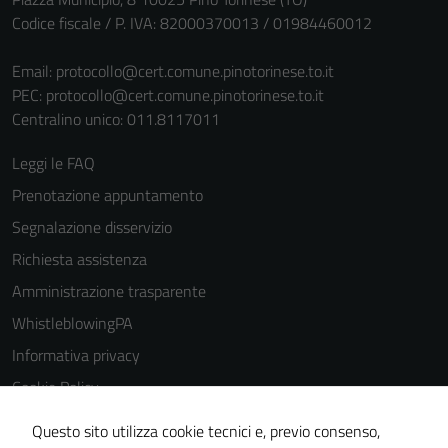
Codice fiscale / P. IVA: 82000370013 / 01984460012
Email:
protocollo@cert.comune.pinotorinese.to.it
PEC:
protocollo@cert.comune.pinotorinese.to.it
Centralino unico: 011.8117011
Leggi le FAQ
Prenotazione appuntamento
Segnalazione disservizio
Richiesta assistenza
Amministrazione trasparente
WhistleblowingPA
Informativa privacy
Cookie Policy
Note legali
Questo sito utilizza cookie tecnici e, previo consenso,