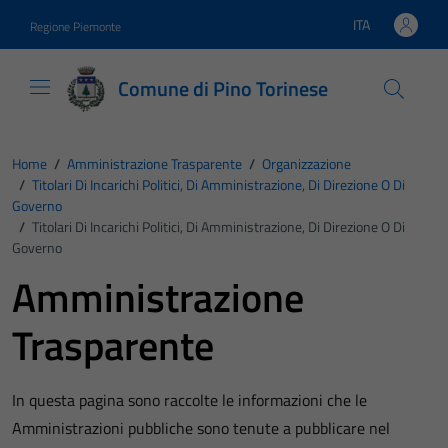
Vai ai contenuti
Vai al footer
ITA
Regione Piemonte
Lingua attiva:
Comune di Pino Torinese
Home
/
Amministrazione Trasparente
/
Organizzazione
/
Titolari Di Incarichi Politici, Di Amministrazione, Di Direzione O Di
Governo
/
Titolari Di Incarichi Politici, Di Amministrazione, Di Direzione O Di
Governo
Amministrazione
Trasparente
In questa pagina sono raccolte le informazioni che le
Amministrazioni pubbliche sono tenute a pubblicare nel