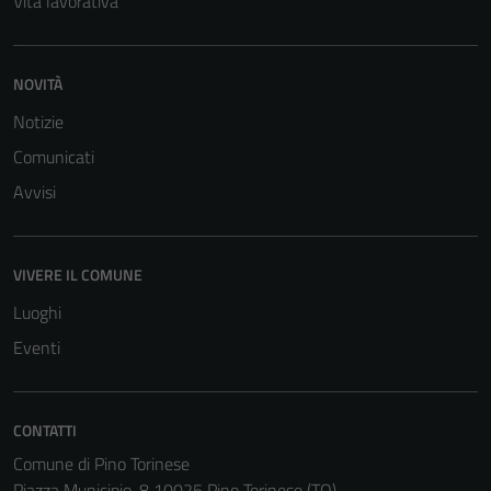
Vita lavorativa
per il
funzionamento
del sito e non
NOVITÀ
possono
Notizie
essere
disabilitati.
Comunicati
Questi cookie
Avvisi
non raccolgono
informazioni
personali.
VIVERE IL COMUNE
Luoghi
Eventi
CONTATTI
Comune di Pino Torinese
Piazza Municipio, 8 10025 Pino Torinese (TO)