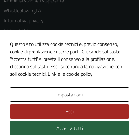
Amministrazione trasparente
WhistleblowingPA
Informativa privacy
Cookie Policy
Note legali
Questo sito utilizza cookie tecnici e, previo consenso,
Dichiarazione di accessibilità
cookie di profilazione di terze parti. Cliccando sul tasto
'Accetta tutti' si presta il consenso alla profilazione,
Piano di miglioramento del sito
cliccando sul tasto 'Esci' si continua la navigazione con i
Certificazione sistema gestione qualità
soli cookie tecnici.
Link alla cookie policy
Area Privata
Impostazioni
Esci
Accetta tutti
Credits: ©
Technical Design s.r.l.